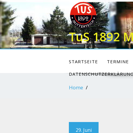
Skip
to
content
TuS 1892 M
STARTSEITE
TERMINE
DATENSCHUTZERKLÄRUN
Home
29. Juni