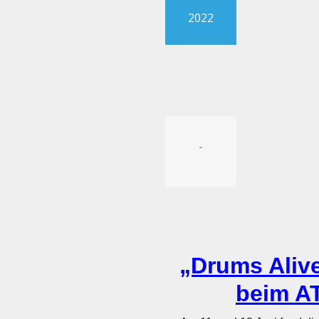
2022
-
„Drums Aliv
beim AT