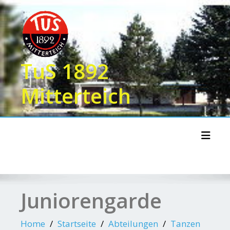
Skip
to
content
TuS 1892
Mitterteich
Toggl
Juniorengarde
Home
Startseite
Abteilungen
Tanzen