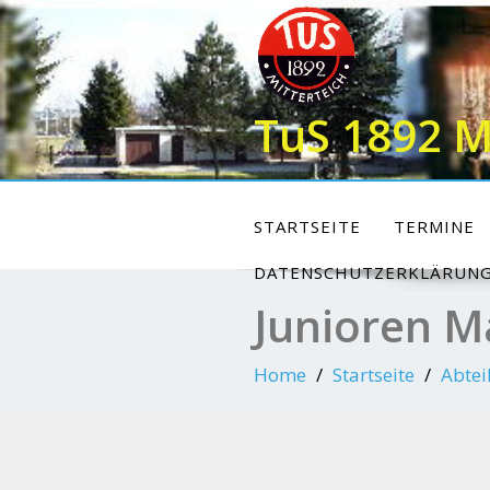
Skip
to
content
TuS 1892 M
STARTSEITE
TERMINE
DATENSCHUTZERKLÄRUN
Junioren M
Home
Startseite
Abtei