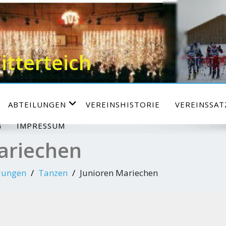
itterteich
ABTEILUNGEN
VEREINSHISTORIE
VEREINSSA
G
IMPRESSUM
ariechen
lungen
Tanzen
Junioren Mariechen