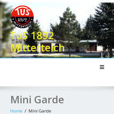
Skip
to
content
TuS 1892
Mitterteich
Toggl
Mini Garde
Home
Mini Garde