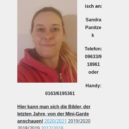
isch an:
Sandra
Panitze
k
Telefon:
09633/9
18961
oder
Handy:
0163/6195361
Hier kann man sich die Bilder, der
letzten Jahre, von der Mini-Garde
2020/2021
2019/2020
anschauen!
2018/2019
2017/2018