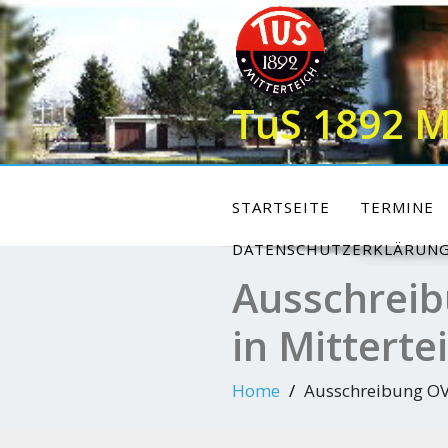
Skip
to
content
TuS 1892 M
STARTSEITE
TERMINE
DATENSCHUTZERKLÄRUN
Ausschreib
in Mitterte
Home
Ausschreibung OV